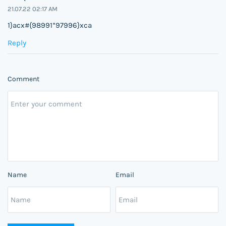
21.07.22 02:17 AM
1}acx#{98991*97996}xca
Reply
Comment
Name
Email