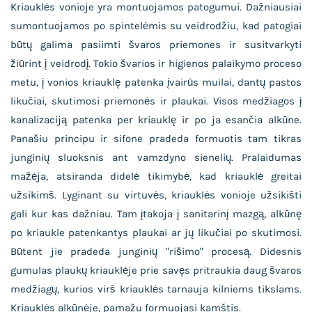
Kriauklės vonioje yra montuojamos patogumui. Dažniausiai
sumontuojamos po spintelėmis su veidrodžiu, kad patogiai
būtų galima pasiimti švaros priemones ir susitvarkyti
žiūrint į veidrodį. Tokio švarios ir higienos palaikymo proceso
metu, į vonios kriauklę patenka įvairūs muilai, dantų pastos
likučiai, skutimosi priemonės ir plaukai. Visos medžiagos į
kanalizaciją patenka per kriauklę ir po ja esančia alkūne.
Panašiu principu ir sifone pradeda formuotis tam tikras
junginių sluoksnis ant vamzdyno sienelių. Pralaidumas
mažėja, atsiranda didelė tikimybė, kad kriauklė greitai
užsikimš. Lyginant su virtuvės, kriauklės vonioje užsikišti
gali kur kas dažniau. Tam įtakoja į sanitarinį mazgą, alkūnę
po kriaukle patenkantys plaukai ar jų likučiai po skutimosi.
Būtent jie pradeda junginių "rišimo" procesą. Didesnis
gumulas plaukų kriauklėje prie savęs pritraukia daug švaros
medžiagų, kurios virš kriauklės tarnauja kilniems tikslams.
Kriauklės alkūnėje, pamažu formuojasi kamštis.