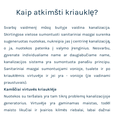
Kaip atkimšti kriauklę?
Svarbų vaidmenį mūsų buityje vaidina kanalizacija.
Skirtingose vietose sumontuoti sanitariniai mazgai surenka
sugeneruotas nuotekas, nukreipia jas į centrinę kanalizaciją,
o ja, nuotekos patenka į valymo įrenginius. Nesvarbu,
gyvenate individualiame name ar daugiabučiame name,
kanalizacijos sistema yra sumontuota panašiu principu.
Sanitariniai mazgai sumontuojami vonioje, tualete ir po
kriauklėmis virtuvėje ir jei yra - vonioje (jie vadinami
praustuvais).
Kamščiai virtuvės kriauklėje
Nuotekos su teršalais yra tam tikrų problemų kanalizacijoje
generatorius. Virtuvėje yra gaminamas maistas, todėl
maisto likučiai ir įvairios kilmės riebalai, labai dažnai