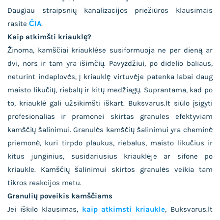
Daugiau straipsnių kanalizacijos priežiūros klausimais
rasite
ČIA
.
Kaip atkimšti kriauklę?
Žinoma, kamščiai kriauklėse susiformuoja ne per dieną ar
dvi, nors ir tam yra išimčių. Pavyzdžiui, po didelio baliaus,
neturint indaplovės, į kriauklę virtuvėje patenka labai daug
maisto likučių, riebalų ir kitų medžiagų. Suprantama, kad po
to, kriauklė gali užsikimšti iškart. Buksvarus.lt siūlo įsigyti
profesionalias ir pramonei skirtas granules efektyviam
kamščių šalinimui. Granulės kamščių šalinimui yra cheminė
priemonė, kuri tirpdo plaukus, riebalus, maisto likučius ir
kitus junginius, susidariusius kriauklėje ar sifone po
kriaukle. Kamščių šalinimui skirtos granulės veikia tam
tikros reakcijos metu.
Granulių poveikis kamščiams
Jei iškilo klausimas,
kaip atkimsti kriaukle
, Buksvarus.lt