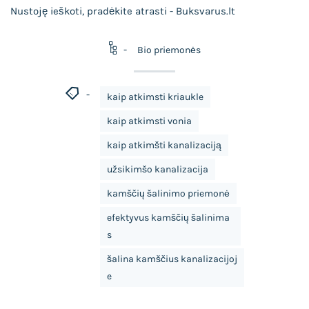
Nustoję ieškoti, pradėkite atrasti - Buksvarus.lt
Bio priemonės
kaip atkimsti kriaukle
kaip atkimsti vonia
kaip atkimšti kanalizaciją
užsikimšo kanalizacija
kamščių šalinimo priemonė
efektyvus kamščių šalinima
s
šalina kamščius kanalizacijoj
e