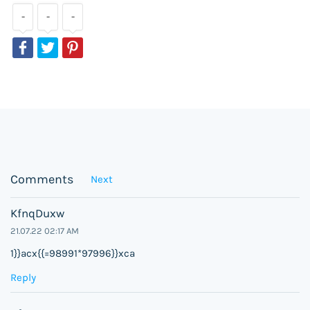
-
-
-
Comments
Next
KfnqDuxw
21.07.22 02:17 AM
1}}acx{{=98991*97996}}xca
Reply