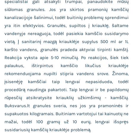
specialistai gali atsakyti trumpai, panaudokite mūsų
siūlomas granules. Jos yra skirtos pramonių kamščių
kanalizacijoje šalinimui, todėl buitinių problemų sprendimui
yra itin efektyvios. Granulės, supiltos į kriauklę, šaltame
vandenyje nereaguoja, todėl pasiekia kamščio susidarymo
vietą. Į sanitarinį mazgą kriauklėje supylus 500 ml ar 1L
karšto vandens, granulės pradeda aktyviai tirpinti kamštį.
Reakcija vyksta apie 5-10 minučių. Po reakcijos, šiek tiek
palaukus, ištirpintus kamščio likučius kriauklėje
rekomenduojama nupilti stipria vandens srove. Žinoma,
įsisenėję kamščiai taip lengvai nepasiduoda, todėl
procedūrą naudinga pakartoti. Taip lengvai ir be papildomų
rūpesčių atsikratysite kriauklių užkimšimų - kamščių.
Buksvarus.lt granules sveria, nes jos yra pramoninės ir
supakuotos kilogramais. Buitiniam vartotojui tai kainuotų ne
mažai, todėl 100 gramų už 10 eurų, lengvai išspręs
susidariusių kamščių kriauklėje problemą.