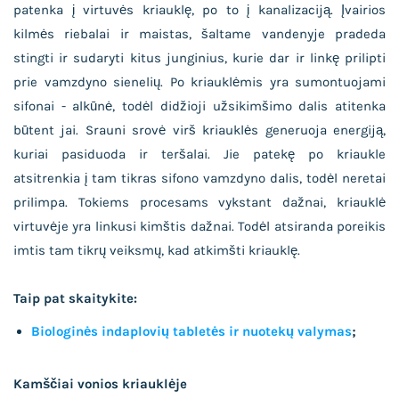
patenka į virtuvės kriauklę, po to į kanalizaciją. Įvairios
kilmės riebalai ir maistas, šaltame vandenyje pradeda
stingti ir sudaryti kitus junginius, kurie dar ir linkę prilipti
prie vamzdyno sienelių. Po kriauklėmis yra sumontuojami
sifonai - alkūnė, todėl didžioji užsikimšimo dalis atitenka
būtent jai. Srauni srovė virš kriauklės generuoja energiją,
kuriai pasiduoda ir teršalai. Jie patekę po kriaukle
atsitrenkia į tam tikras sifono vamzdyno dalis, todėl neretai
prilimpa. Tokiems procesams vykstant dažnai, kriauklė
virtuvėje yra linkusi kimštis dažnai. Todėl atsiranda poreikis
imtis tam tikrų veiksmų, kad atkimšti kriauklę.
Taip pat skaitykite:
Biologinės indaplovių tabletės ir nuotekų valymas
;
Kamščiai vonios kriauklėje